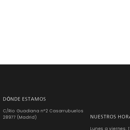
DÓNDE ESTAMOS
C/Rio Guadiana nª2 Casarrubuelos
NUESTROS HOR
28977 (Madrid)
Lunes a viernes: 1