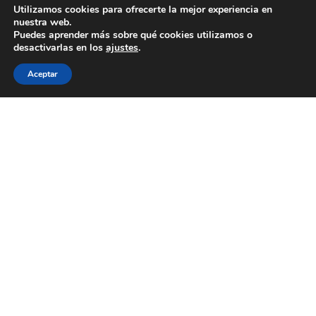
Utilizamos cookies para ofrecerte la mejor experiencia en
nuestra web.
Puedes aprender más sobre qué cookies utilizamos o
NUESTROS HORARIOS:
desactivarlas en los
ajustes
.
Lunes a viernes: 17:30-23:30
Aceptar
Sábados y Domingos: 09:00-22:30
PolÍtica de Privacidad
Aviso Legal
Política de Cookies